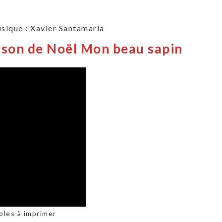
sique : Xavier Santamaria
nson de Noël Mon beau sapin
oles à imprimer