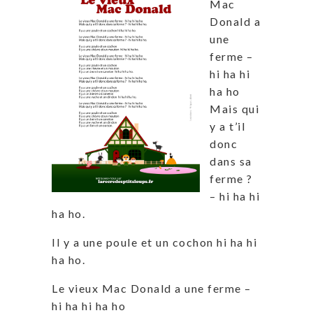
Mac
Donald a
une
ferme –
hi ha hi
ha ho
Mais qui
y a t’il
donc
dans sa
ferme ?
– hi ha hi
ha ho.
Il y a une poule et un cochon hi ha hi
ha ho.
Le vieux Mac Donald a une ferme –
hi ha hi ha ho