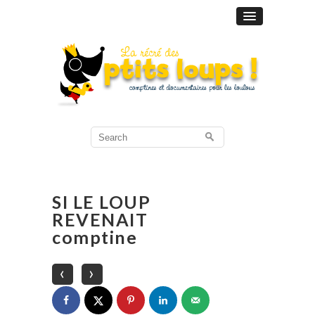
Search
for:
SI LE LOUP
REVENAIT
comptine
‹
›