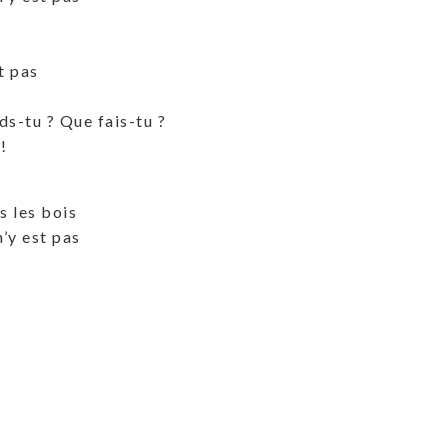
t pas
ds-tu ? Que fais-tu ?
!
 les bois
’y est pas