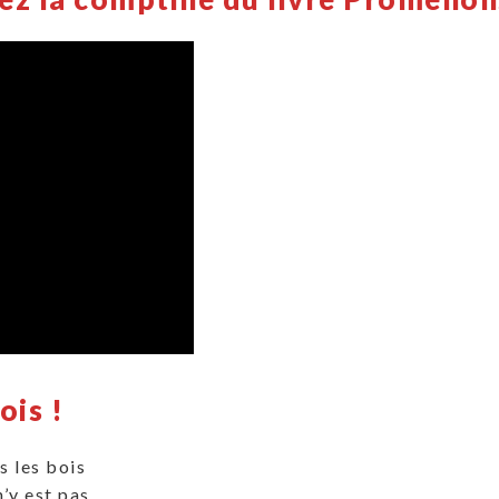
ois !
 les bois
’y est pas