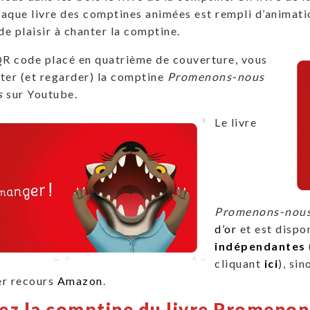
haque livre des comptines animées est rempli d’animatio
de plaisir à chanter la comptine.
QR code placé en quatrième de couverture, vous
ter (et regarder) la comptine
Promenons-nous
s
sur Youtube.
Le livre
Promenons-nous 
d’or
et est dispo
indépendantes
cliquant
ici
), si
ier recours
Amazon
.
ez la comptine du livre Promenons