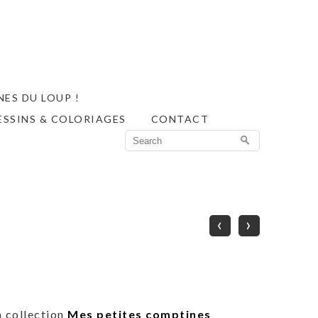
ES DU LOUP !
ESSINS & COLORIAGES
CONTACT
Search
for:
‹
›
a collection
Mes petites comptines